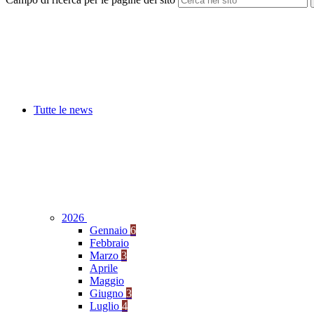
Tutte le news
2026
Gennaio
6
Febbraio
Marzo
3
Aprile
Maggio
Giugno
3
Luglio
4