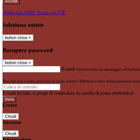
-
Entra con SPID
Entra con CIE
Seleziona utente
button close
×
Recupero password
button close
×
E-mail
Verrà inviato un messaggio all'indirizz
Non hai una e-mail associata al nome utente? Effettua il reset della password tram
E-mail inviata, si prega di controllare la casella di posta elettronica!
Errore
Chiudi
Successo
Chiudi
Informazione