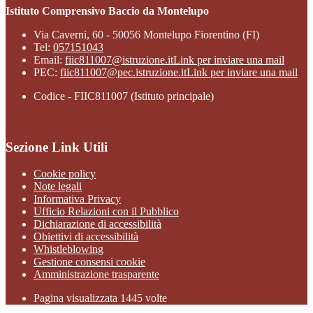
Istituto Comprensivo Baccio da Montelupo
Via Caverni, 60 - 50056 Montelupo Fiorentino (FI)
Tel:
057151043
Email:
fiic811007@istruzione.it
Link per inviare una mail
PEC:
fiic811007@pec.istruzione.it
Link per inviare una mail
Codice - FIIC811007 (Istituto principale)
Sezione Link Utili
Cookie policy
Note legali
Informativa Privacy
Ufficio Relazioni con il Pubblico
Dichiarazione di accessibilità
Obiettivi di accessibilità
Whistleblowing
Gestione consensi cookie
Amministrazione trasparente
Pagina visualizzata
1445
volte