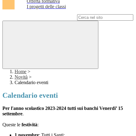
Offerta formativa
I progetti delle classi
Campo di ricerca per le pagine del sito
Home
>
Novità
>
Calendario eventi
Calendario eventi
Per l'anno scolastico 2023-2024 tutti sui banchi Venerdi’ 15
settembre
.
Queste le
festività
:
1 novembre
: Tutti i Santi;