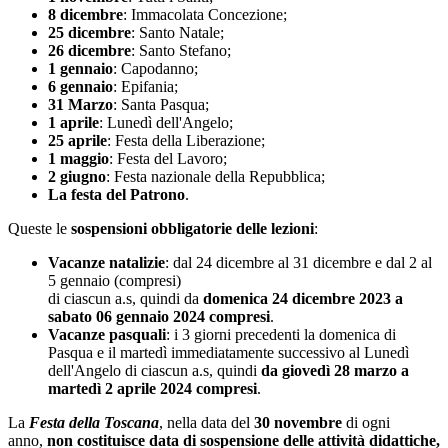
8 dicembre
: Immacolata Concezione;
25 dicembre
: Santo Natale;
26 dicembre
: Santo Stefano;
1 gennaio
: Capodanno;
6 gennaio
: Epifania;
31 Marzo
: Santa Pasqua;
1 aprile
: Lunedì dell'Angelo;
25 aprile
: Festa della Liberazione;
1 maggio
: Festa del Lavoro;
2 giugno
: Festa nazionale della Repubblica;
La festa del Patrono
.
Queste le
sospensioni obbligatorie delle lezioni
:
Vacanze natalizie
: dal 24 dicembre al 31 dicembre e dal 2 al
5 gennaio (compresi)
di ciascun a.s, quindi da
domenica 24 dicembre 2023 a
sabato 06 gennaio 2024 compresi
.
Vacanze pasquali
: i 3 giorni precedenti la domenica di
Pasqua e il martedì immediatamente successivo al Lunedì
dell'Angelo di ciascun a.s, quindi
da giovedì 28 marzo a
martedì 2 aprile 2024 compresi
.
La
Festa della Toscana
, nella data del
30 novembre
di ogni
anno,
non costituisce data di sospensione delle attività didattiche,