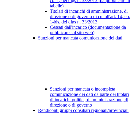
co. 1, del dlgs n. 33/2013 (da pubblicare in
tabelle)
Titolari di incarichi di amministrazione, di
direzione o di governo di cui all'art. 14, co.
1-bis, del dlgs n. 33/2013
Cessati dall'incarico (documentazione da
pubblicare sul sito web)
Sanzioni per mancata comunicazione dei dati
Sanzioni per mancata o incompleta
comunicazione dei dati da parte dei titolari
di incarichi politici, di amministrazione, di
direzione o di governo
Rendiconti gruppi consiliari regionali/provinciali