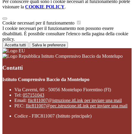
Per conoscere quali sono i cookie necessari al funzionamento potete
visionare la
COOKIE POLICY
.
Cookie necessari per il funzionamento
I cookie necessari per il funzionamento non possono essere
disabilitati. È possibile consultare l'elenco nella pagina della cookie
policy.
Accetta tutti
Salva le preferenze
Istituto Comprensivo Baccio da Montelupo
Contatti
Istituto Comprensivo Baccio da Montelupo
Via Caverni, 60 - 50056 Montelupo Fiorentino (FI)
Tel:
057151043
Email:
fiic811007@istruzione.it
Link per inviare una mail
PEC:
fiic811007@pec.istruzione.it
Link per inviare una mail
Codice - FIIC811007 (Istituto principale)