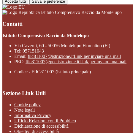
Accetta tutti
Salva le preferenze
Istituto Comprensivo Baccio da Montelupo
Contatti
Istituto Comprensivo Baccio da Montelupo
Via Caverni, 60 - 50056 Montelupo Fiorentino (FI)
Tel:
057151043
Email:
fiic811007@istruzione.it
Link per inviare una mail
PEC:
fiic811007@pec.istruzione.it
Link per inviare una mail
Codice - FIIC811007 (Istituto principale)
Sezione Link Utili
Cookie policy
Note legali
Informativa Privacy
Ufficio Relazioni con il Pubblico
Dichiarazione di accessibilità
Obiettivi di accessibilità