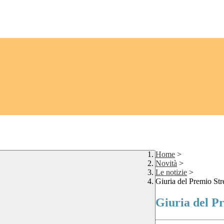
Home
>
Novità
>
Le notizie
>
Giuria del Premio St
Giuria del P