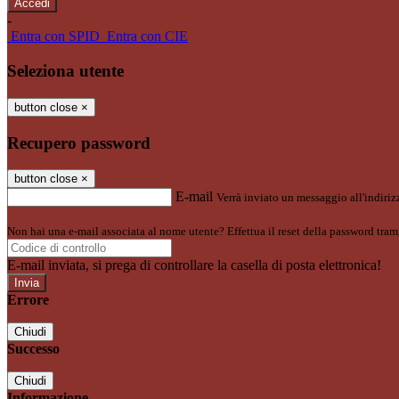
-
Entra con SPID
Entra con CIE
Seleziona utente
button close
×
Recupero password
button close
×
E-mail
Verrà inviato un messaggio all'indirizz
Non hai una e-mail associata al nome utente? Effettua il reset della password tram
E-mail inviata, si prega di controllare la casella di posta elettronica!
Errore
Chiudi
Successo
Chiudi
Informazione