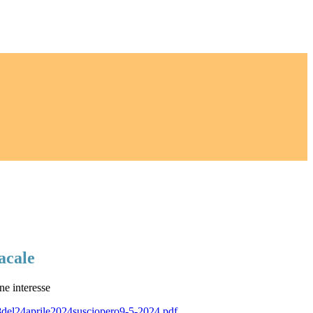
acale
ne interesse
8del24aprile2024susciopero9-5-2024.pdf