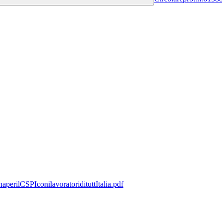
rilCSPIconilavoratoridituttItalia.pdf