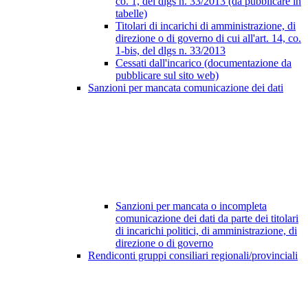
co. 1, del dlgs n. 33/2013 (da pubblicare in
tabelle)
Titolari di incarichi di amministrazione, di
direzione o di governo di cui all'art. 14, co.
1-bis, del dlgs n. 33/2013
Cessati dall'incarico (documentazione da
pubblicare sul sito web)
Sanzioni per mancata comunicazione dei dati
Sanzioni per mancata o incompleta
comunicazione dei dati da parte dei titolari
di incarichi politici, di amministrazione, di
direzione o di governo
Rendiconti gruppi consiliari regionali/provinciali