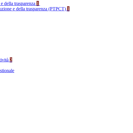
 e della trasparenza
1
rruzione e della trasparenza (PTPCT)
1
tività
2
stionale