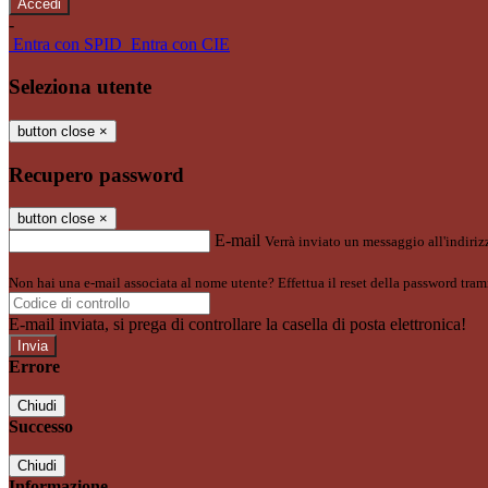
-
Entra con SPID
Entra con CIE
Seleziona utente
button close
×
Recupero password
button close
×
E-mail
Verrà inviato un messaggio all'indirizz
Non hai una e-mail associata al nome utente? Effettua il reset della password tram
E-mail inviata, si prega di controllare la casella di posta elettronica!
Errore
Chiudi
Successo
Chiudi
Informazione