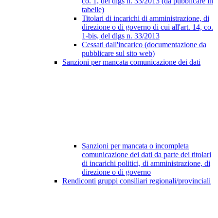
co. 1, del dlgs n. 33/2013 (da pubblicare in
tabelle)
Titolari di incarichi di amministrazione, di
direzione o di governo di cui all'art. 14, co.
1-bis, del dlgs n. 33/2013
Cessati dall'incarico (documentazione da
pubblicare sul sito web)
Sanzioni per mancata comunicazione dei dati
Sanzioni per mancata o incompleta
comunicazione dei dati da parte dei titolari
di incarichi politici, di amministrazione, di
direzione o di governo
Rendiconti gruppi consiliari regionali/provinciali