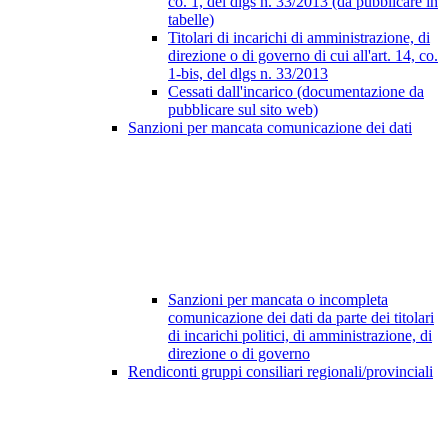
co. 1, del dlgs n. 33/2013 (da pubblicare in
tabelle)
Titolari di incarichi di amministrazione, di
direzione o di governo di cui all'art. 14, co.
1-bis, del dlgs n. 33/2013
Cessati dall'incarico (documentazione da
pubblicare sul sito web)
Sanzioni per mancata comunicazione dei dati
Sanzioni per mancata o incompleta
comunicazione dei dati da parte dei titolari
di incarichi politici, di amministrazione, di
direzione o di governo
Rendiconti gruppi consiliari regionali/provinciali