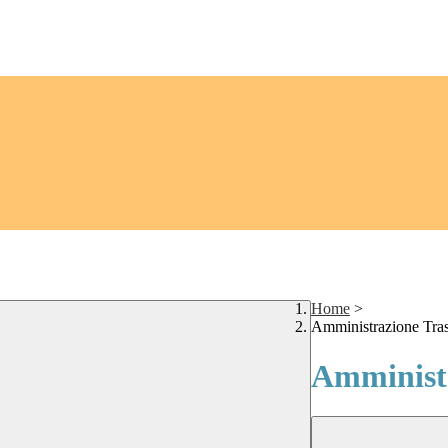
Home
>
Amministrazione Tra
Amministr