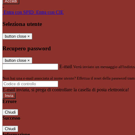
-
Entra con SPID
Entra con CIE
Seleziona utente
button close
×
Recupero password
button close
×
E-mail
Verrà inviato un messaggio all'indirizz
Non hai una e-mail associata al nome utente? Effettua il reset della password tram
E-mail inviata, si prega di controllare la casella di posta elettronica!
Errore
Chiudi
Successo
Chiudi
Informazione