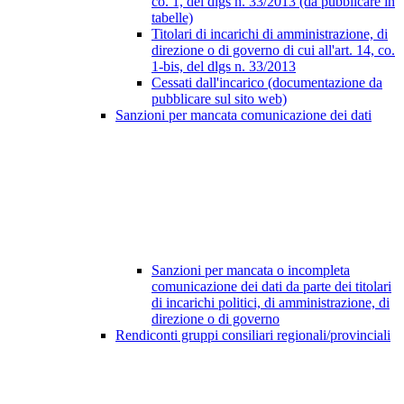
co. 1, del dlgs n. 33/2013 (da pubblicare in
tabelle)
Titolari di incarichi di amministrazione, di
direzione o di governo di cui all'art. 14, co.
1-bis, del dlgs n. 33/2013
Cessati dall'incarico (documentazione da
pubblicare sul sito web)
Sanzioni per mancata comunicazione dei dati
Sanzioni per mancata o incompleta
comunicazione dei dati da parte dei titolari
di incarichi politici, di amministrazione, di
direzione o di governo
Rendiconti gruppi consiliari regionali/provinciali