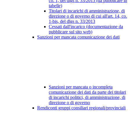
co. 1, del dlgs n. 33/2013 (da pubblicare in
tabelle)
Titolari di incarichi di amministrazione, di
direzione o di governo di cui all'art. 14, co.
1-bis, del dlgs n. 33/2013
Cessati dall'incarico (documentazione da
pubblicare sul sito web)
Sanzioni per mancata comunicazione dei dati
Sanzioni per mancata o incompleta
comunicazione dei dati da parte dei titolari
di incarichi politici, di amministrazione, di
direzione o di governo
Rendiconti gruppi consiliari regionali/provinciali