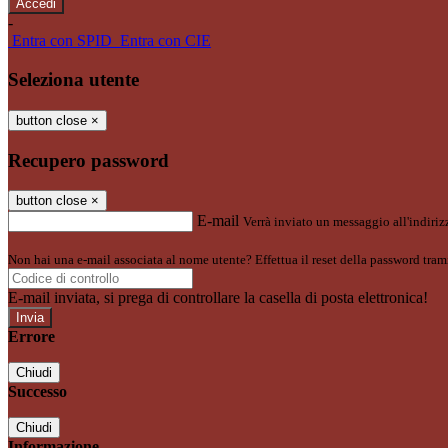
-
Entra con SPID
Entra con CIE
Seleziona utente
button close
×
Recupero password
button close
×
E-mail
Verrà inviato un messaggio all'indirizz
Non hai una e-mail associata al nome utente? Effettua il reset della password tram
E-mail inviata, si prega di controllare la casella di posta elettronica!
Errore
Chiudi
Successo
Chiudi
Informazione