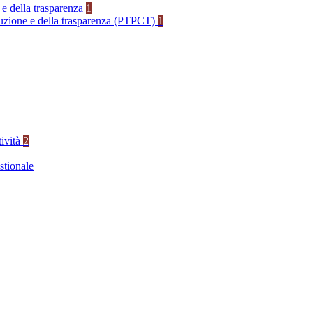
 e della trasparenza
1
rruzione e della trasparenza (PTPCT)
1
tività
2
stionale