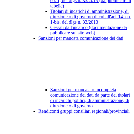
co. 1, del dlgs n. 33/2013 (da pubblicare in
tabelle)
Titolari di incarichi di amministrazione, di
direzione o di governo di cui all'art. 14, co.
1-bis, del dlgs n. 33/2013
Cessati dall'incarico (documentazione da
pubblicare sul sito web)
Sanzioni per mancata comunicazione dei dati
Sanzioni per mancata o incompleta
comunicazione dei dati da parte dei titolari
di incarichi politici, di amministrazione, di
direzione o di governo
Rendiconti gruppi consiliari regionali/provinciali