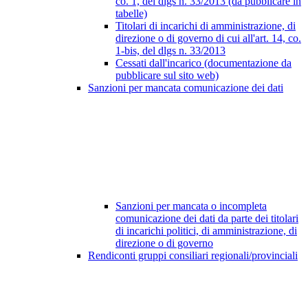
co. 1, del dlgs n. 33/2013 (da pubblicare in
tabelle)
Titolari di incarichi di amministrazione, di
direzione o di governo di cui all'art. 14, co.
1-bis, del dlgs n. 33/2013
Cessati dall'incarico (documentazione da
pubblicare sul sito web)
Sanzioni per mancata comunicazione dei dati
Sanzioni per mancata o incompleta
comunicazione dei dati da parte dei titolari
di incarichi politici, di amministrazione, di
direzione o di governo
Rendiconti gruppi consiliari regionali/provinciali