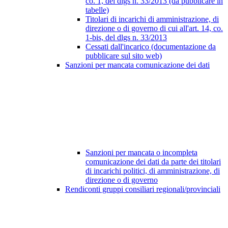
co. 1, del dlgs n. 33/2013 (da pubblicare in
tabelle)
Titolari di incarichi di amministrazione, di
direzione o di governo di cui all'art. 14, co.
1-bis, del dlgs n. 33/2013
Cessati dall'incarico (documentazione da
pubblicare sul sito web)
Sanzioni per mancata comunicazione dei dati
Sanzioni per mancata o incompleta
comunicazione dei dati da parte dei titolari
di incarichi politici, di amministrazione, di
direzione o di governo
Rendiconti gruppi consiliari regionali/provinciali