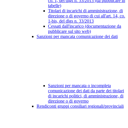
co. 1, del dlgs n. 33/2013 (da pubblicare in
tabelle)
Titolari di incarichi di amministrazione, di
direzione o di governo di cui all'art. 14, co.
1-bis, del dlgs n. 33/2013
Cessati dall'incarico (documentazione da
pubblicare sul sito web)
Sanzioni per mancata comunicazione dei dati
Sanzioni per mancata o incompleta
comunicazione dei dati da parte dei titolari
di incarichi politici, di amministrazione, di
direzione o di governo
Rendiconti gruppi consiliari regionali/provinciali