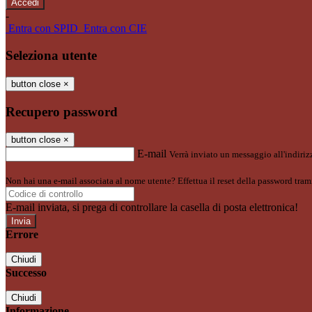
-
Entra con SPID
Entra con CIE
Seleziona utente
button close
×
Recupero password
button close
×
E-mail
Verrà inviato un messaggio all'indirizz
Non hai una e-mail associata al nome utente? Effettua il reset della password tram
E-mail inviata, si prega di controllare la casella di posta elettronica!
Errore
Chiudi
Successo
Chiudi
Informazione