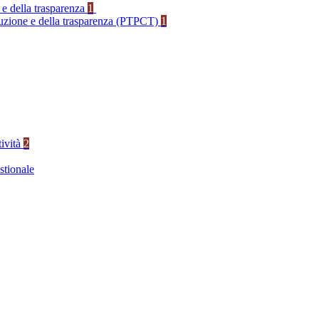
 e della trasparenza
1
rruzione e della trasparenza (PTPCT)
1
tività
2
stionale