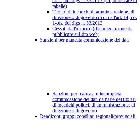
co. 1, del dlgs n. 33/2013 (da pubblicare in
tabelle)
Titolari di incarichi di amministrazione, di
direzione o di governo di cui all'art. 14, co.
1-bis, del dlgs n. 33/2013
Cessati dall'incarico (documentazione da
pubblicare sul sito web)
Sanzioni per mancata comunicazione dei dati
Sanzioni per mancata o incompleta
comunicazione dei dati da parte dei titolari
di incarichi politici, di amministrazione, di
direzione o di governo
Rendiconti gruppi consiliari regionali/provinciali