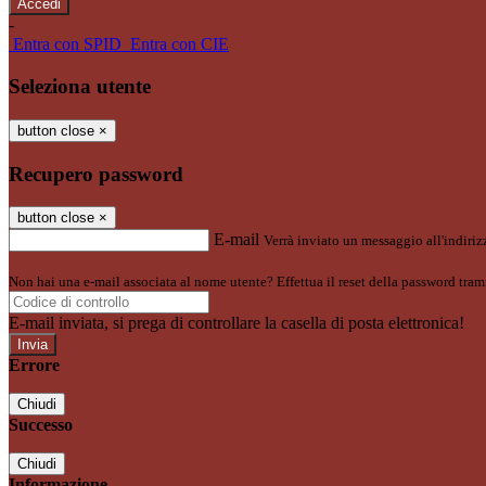
-
Entra con SPID
Entra con CIE
Seleziona utente
button close
×
Recupero password
button close
×
E-mail
Verrà inviato un messaggio all'indirizz
Non hai una e-mail associata al nome utente? Effettua il reset della password tram
E-mail inviata, si prega di controllare la casella di posta elettronica!
Errore
Chiudi
Successo
Chiudi
Informazione