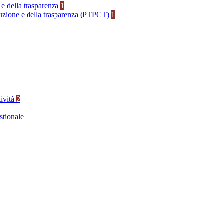
 e della trasparenza
1
rruzione e della trasparenza (PTPCT)
1
tività
2
stionale