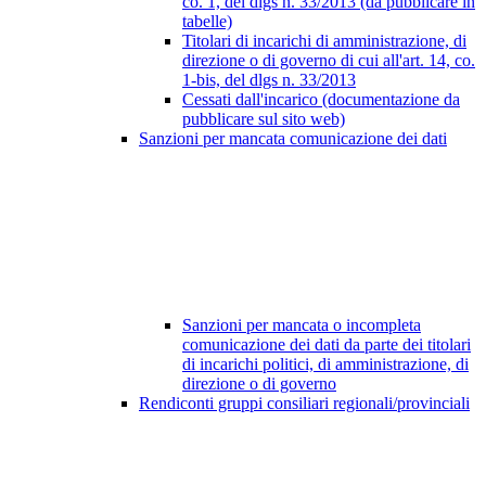
co. 1, del dlgs n. 33/2013 (da pubblicare in
tabelle)
Titolari di incarichi di amministrazione, di
direzione o di governo di cui all'art. 14, co.
1-bis, del dlgs n. 33/2013
Cessati dall'incarico (documentazione da
pubblicare sul sito web)
Sanzioni per mancata comunicazione dei dati
Sanzioni per mancata o incompleta
comunicazione dei dati da parte dei titolari
di incarichi politici, di amministrazione, di
direzione o di governo
Rendiconti gruppi consiliari regionali/provinciali