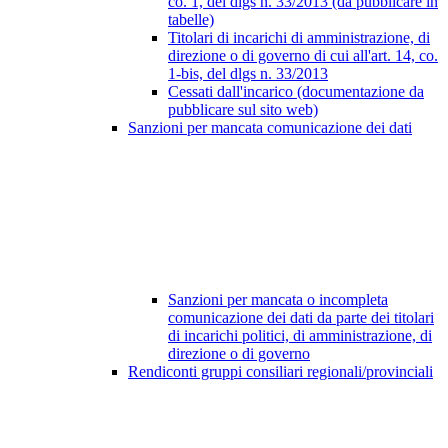
co. 1, del dlgs n. 33/2013 (da pubblicare in
tabelle)
Titolari di incarichi di amministrazione, di
direzione o di governo di cui all'art. 14, co.
1-bis, del dlgs n. 33/2013
Cessati dall'incarico (documentazione da
pubblicare sul sito web)
Sanzioni per mancata comunicazione dei dati
Sanzioni per mancata o incompleta
comunicazione dei dati da parte dei titolari
di incarichi politici, di amministrazione, di
direzione o di governo
Rendiconti gruppi consiliari regionali/provinciali