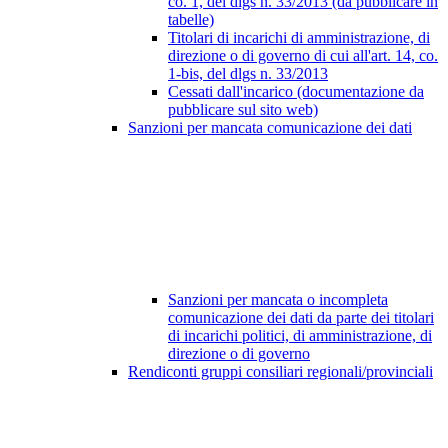
co. 1, del dlgs n. 33/2013 (da pubblicare in
tabelle)
Titolari di incarichi di amministrazione, di
direzione o di governo di cui all'art. 14, co.
1-bis, del dlgs n. 33/2013
Cessati dall'incarico (documentazione da
pubblicare sul sito web)
Sanzioni per mancata comunicazione dei dati
Sanzioni per mancata o incompleta
comunicazione dei dati da parte dei titolari
di incarichi politici, di amministrazione, di
direzione o di governo
Rendiconti gruppi consiliari regionali/provinciali