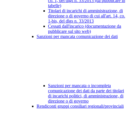
co. 1, del dlgs n. 33/2013 (da pubblicare in
tabelle)
Titolari di incarichi di amministrazione, di
direzione o di governo di cui all'art. 14, co.
1-bis, del dlgs n. 33/2013
Cessati dall'incarico (documentazione da
pubblicare sul sito web)
Sanzioni per mancata comunicazione dei dati
Sanzioni per mancata o incompleta
comunicazione dei dati da parte dei titolari
di incarichi politici, di amministrazione, di
direzione o di governo
Rendiconti gruppi consiliari regionali/provinciali