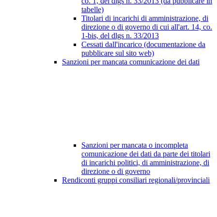
co. 1, del dlgs n. 33/2013 (da pubblicare in
tabelle)
Titolari di incarichi di amministrazione, di
direzione o di governo di cui all'art. 14, co.
1-bis, del dlgs n. 33/2013
Cessati dall'incarico (documentazione da
pubblicare sul sito web)
Sanzioni per mancata comunicazione dei dati
Sanzioni per mancata o incompleta
comunicazione dei dati da parte dei titolari
di incarichi politici, di amministrazione, di
direzione o di governo
Rendiconti gruppi consiliari regionali/provinciali