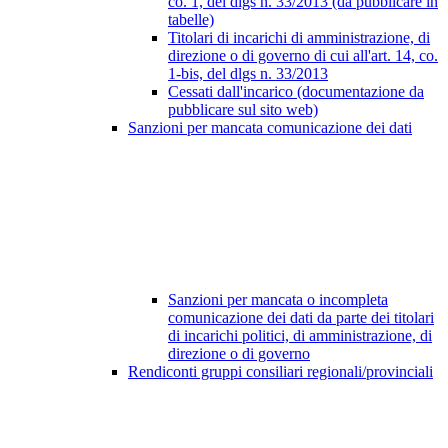
co. 1, del dlgs n. 33/2013 (da pubblicare in
tabelle)
Titolari di incarichi di amministrazione, di
direzione o di governo di cui all'art. 14, co.
1-bis, del dlgs n. 33/2013
Cessati dall'incarico (documentazione da
pubblicare sul sito web)
Sanzioni per mancata comunicazione dei dati
Sanzioni per mancata o incompleta
comunicazione dei dati da parte dei titolari
di incarichi politici, di amministrazione, di
direzione o di governo
Rendiconti gruppi consiliari regionali/provinciali