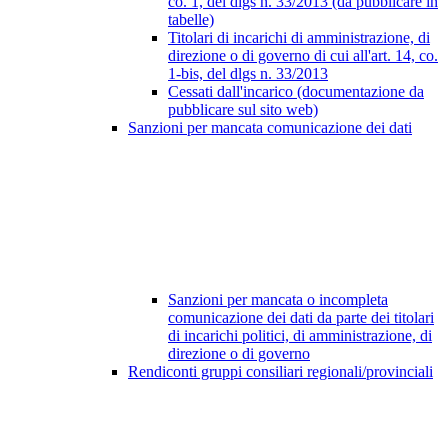
co. 1, del dlgs n. 33/2013 (da pubblicare in
tabelle)
Titolari di incarichi di amministrazione, di
direzione o di governo di cui all'art. 14, co.
1-bis, del dlgs n. 33/2013
Cessati dall'incarico (documentazione da
pubblicare sul sito web)
Sanzioni per mancata comunicazione dei dati
Sanzioni per mancata o incompleta
comunicazione dei dati da parte dei titolari
di incarichi politici, di amministrazione, di
direzione o di governo
Rendiconti gruppi consiliari regionali/provinciali