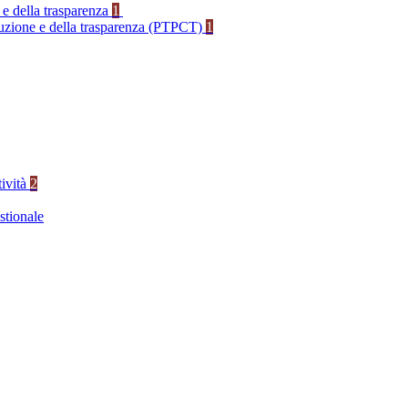
 e della trasparenza
1
rruzione e della trasparenza (PTPCT)
1
tività
2
stionale