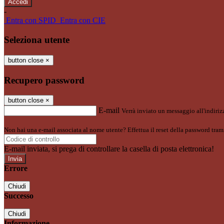
-
Entra con SPID
Entra con CIE
Seleziona utente
button close
×
Recupero password
button close
×
E-mail
Verrà inviato un messaggio all'indirizz
Non hai una e-mail associata al nome utente? Effettua il reset della password tram
E-mail inviata, si prega di controllare la casella di posta elettronica!
Errore
Chiudi
Successo
Chiudi
Informazione