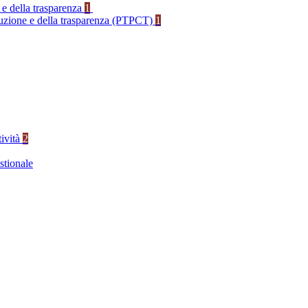
 e della trasparenza
1
rruzione e della trasparenza (PTPCT)
1
tività
2
stionale