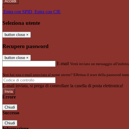
-
Entra con SPID
Entra con CIE
Seleziona utente
button close
×
Recupero password
button close
×
E-mail
Verrà inviato un messaggio all'indirizz
Non hai una e-mail associata al nome utente? Effettua il reset della password tram
E-mail inviata, si prega di controllare la casella di posta elettronica!
Errore
Chiudi
Successo
Chiudi
Informazione