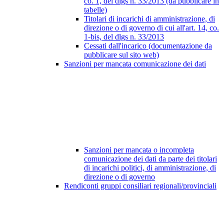
co. 1, del dlgs n. 33/2013 (da pubblicare in
tabelle)
Titolari di incarichi di amministrazione, di
direzione o di governo di cui all'art. 14, co.
1-bis, del dlgs n. 33/2013
Cessati dall'incarico (documentazione da
pubblicare sul sito web)
Sanzioni per mancata comunicazione dei dati
Sanzioni per mancata o incompleta
comunicazione dei dati da parte dei titolari
di incarichi politici, di amministrazione, di
direzione o di governo
Rendiconti gruppi consiliari regionali/provinciali